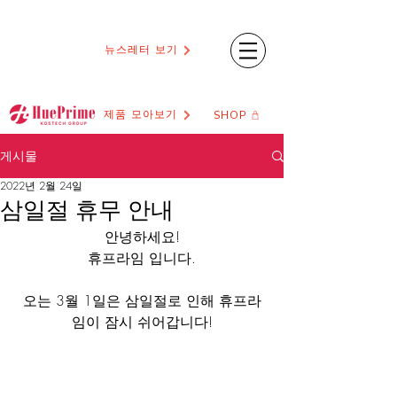
뉴스레터 보기
제품 모아보기
SHOP
게시물
2022년 2월 24일
삼일절 휴무 안내
안녕하세요!
휴프라임 입니다.
오는 3월 1일은 삼일절로 인해 휴프라
임이 잠시 쉬어갑니다!