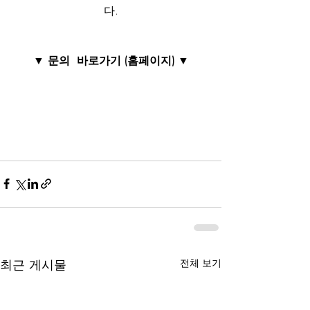
다.
▼ 문의  바로가기 (홈페이지) ▼
최근 게시물
전체 보기