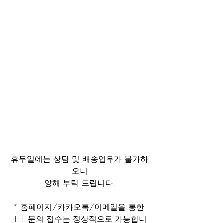
휴무일에는 상담 및 배송업무가 불가하
오니
양해 부탁 드립니다!
* 홈페이지/카카오톡/이메일을 통한 
1:1 문의 접수는 정상적으로 가능합니