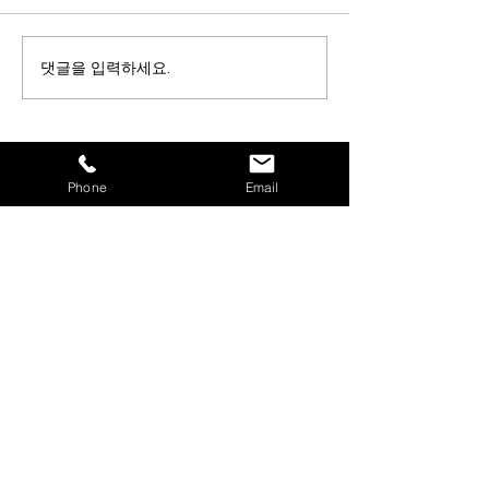
댓글을 입력하세요.
‘일본장비 못지않는 품질’,
품질과 안정성이
현수막 원단 소모량 전국 1
실사장비, 대형
위 광고천하 납품 후기
실사박사에 장비
급
제품
어플리케이션
Phone
Email
수성
수성
전사
전사
솔벤트
솔벤트
UV
UV
SUPPORT
회사 소개
FAQ
공지사항
뉴스레터 모아보기
견적 문의
쇼핑몰