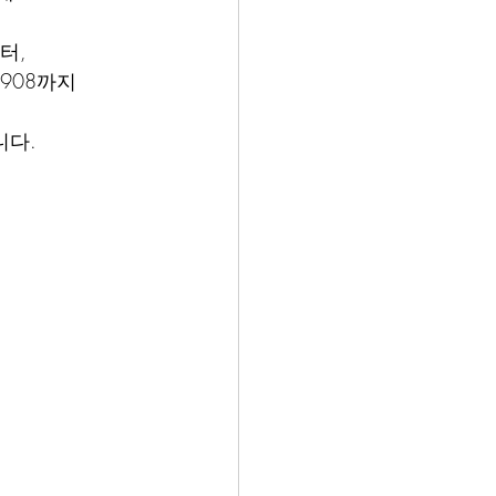
부터,
1908까지
니다.