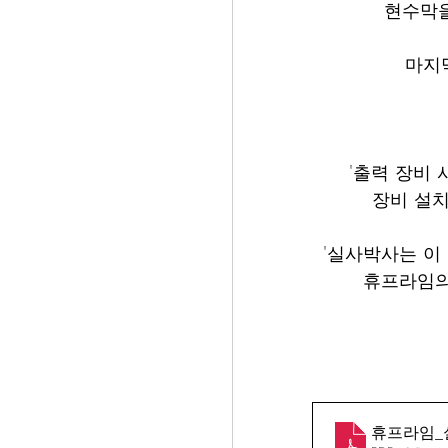
현수막을
마지
'출력 장비
장비 설치
'실사박사는 이
휴프라임의
휴프라임_