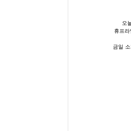
오늘
휴프라
금일 소