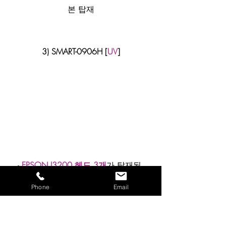
본 탑재
3) SMART-0906H [
UV
]
- 
EPSON I3200 헤드 3개
가 탑재된 
600x900 사이즈의 
CMYK+WH+V 
사
Phone
Email
용 가능 평판 UV 프린터
- 컬러, 화이트, 바니쉬 개별 헤드 탑재
로 향상된 출력 효과 및 생산성