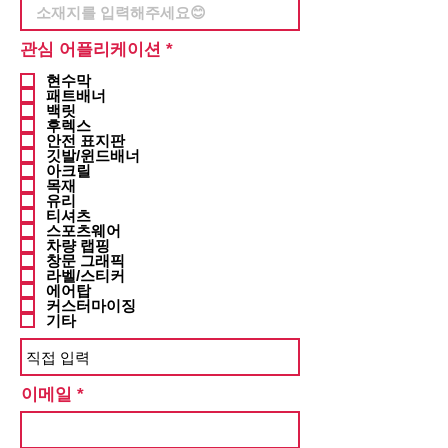
필
관심 어플리케이션
*
수
현수막
패트배너
백릿
후렉스
안전 표지판
깃발/윈드배너
아크릴
목재
유리
티셔츠
스포츠웨어
차량 랩핑
창문 그래픽
라벨/스티커
에어탑
커스터마이징
기타
이메일