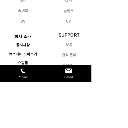
전사
솔벤트
솔벤트
UV
UV
SUPPORT
회사 소개
FAQ
공지사항
뉴스레터 모아보기
견적 문의
쇼핑몰
카탈로그
A/S 신청
Phone
Email
​주식회사 코스테크
에스지
사업자등록번호 :
795-81-01300
​대표자 : 민준일
​경기도 성남시 수정구 설개로 50, 101호(시흥동)
​상담시간 : 평일 09:00 ~ 17:00
02-570-4850
점심시간 : 12:00 ~ 13:00
A/S 고객센터
1544-7748