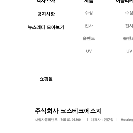
회사 소개
제품
어플리
수성
수
공지사항
전사
전
뉴스레터 모아보기
솔벤트
솔벤
UV
UV
쇼핑몰
​주식회사 코스테크에스지
사업자등록번호 : 795-81-01300
​대표자 : 민준일
Hosting
|
|