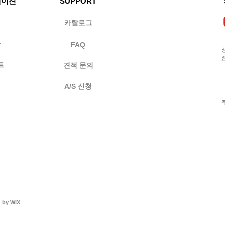
케이션
SUPPORT
성
카탈로그
사
FAQ
​
점
트
견적 문의
A/S 신청
 by WIX